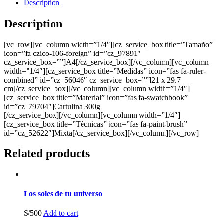
Description
Description
[vc_row][vc_column width=”1/4″][cz_service_box title=”Tamaño”
icon=”fa czico-106-foreign” id=”cz_97891″
cz_service_box=””]A4[/cz_service_box][/vc_column][vc_column
width=”1/4″][cz_service_box title=”Medidas” icon=”fas fa-ruler-
combined” id=”cz_56046″ cz_service_box=””]
21 x 29.7
cm
[/cz_service_box][/vc_column][vc_column width=”1/4″]
[cz_service_box title=”Material” icon=”fas fa-swatchbook”
id=”cz_79704″]Cartulina 300g
[/cz_service_box][/vc_column][vc_column width=”1/4″]
[cz_service_box title=”Técnicas” icon=”fas fa-paint-brush”
id=”cz_52622″]Mixta[/cz_service_box][/vc_column][/vc_row]
Related products
Los soles de tu universo
S/
500
Add to cart