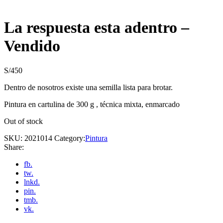
La respuesta esta adentro –
Vendido
S/
450
Dentro de nosotros existe una semilla lista para brotar.
Pintura en cartulina de 300 g , técnica mixta, enmarcado
Out of stock
SKU:
2021014
Category:
Pintura
Share:
fb.
tw.
lnkd.
pin.
tmb.
vk.