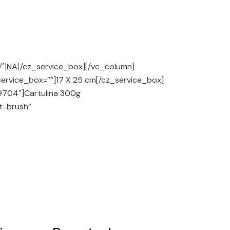
19″]NA[/cz_service_box][/vc_column]
service_box=””]
17 X 25 cm
[/cz_service_box]
79704″]Cartulina 300g
nt-brush”