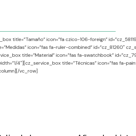
_box title=”Tamaño” icon=”fa czico-106-foreign” id=”cz_581
le=”Medidas” icon=”fas fa-ruler-combined” id=”cz_81260″ cz_
vice_box title=”Material” icon=”fas fa-swatchbook” id=”cz_
dth=”1/4″][cz_service_box title=”Técnicas” icon=”fas fa-pai
column][/vc_row]