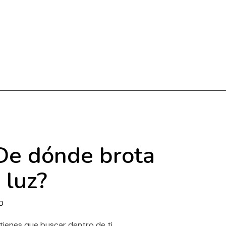
De dónde brota
a luz?
0
tienes que buscar dentro de ti.