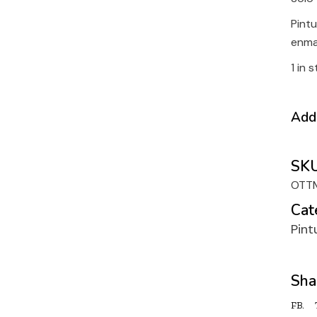
Pintu
enm
1 in 
Add 
SKU
OTT
Cat
Pint
Sha
FB.