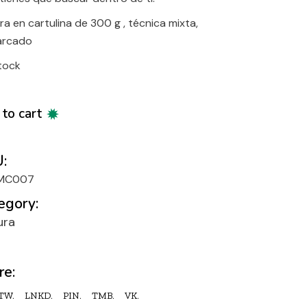
ra en cartulina de 300 g , técnica mixta,
arcado
stock
to cart
:
MC007
egory:
ura
re:
TW.
LNKD.
PIN.
TMB.
VK.