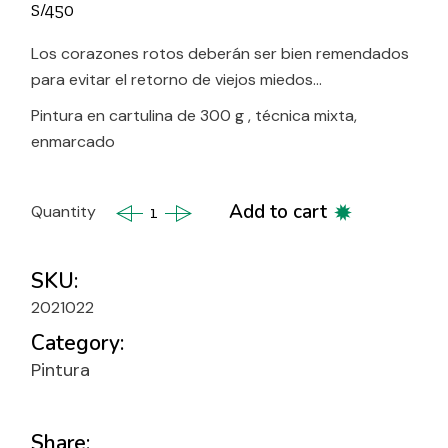
S/
450
Los corazones rotos deberán ser bien remendados
para evitar el retorno de viejos miedos…
Pintura en cartulina de 300 g , técnica mixta,
enmarcado
Add to cart
Quantity
El corazón blindado quantity
SKU:
2021022
Category:
Pintura
Share: