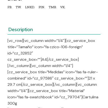
FB.
TW.
LNKD.
PIN.
TMB.
VK.
Description
[vc_row][vc_column width=”1/4″][cz_service_box
title=”Tamaño” icon=”fa czico-106-foreign”
id=”cz_32852″
cz_service_box=””]A4[/cz_service_box]
[/vc_column][vc_column width=”1/4″]
[cz_service_box title=”Medidas” icon=”fas fa-ruler-
combined” id=”cz_97586″ cz_service_box=””]
21 x
29.7 cm
[/cz_service_box][/vc_column][vc_column
width=”1/4″][cz_service_box title=”Material”
icon=”fas fa-swatchbook” id=”cz_79704″]Cartulina
300g