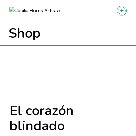
Skip
to
the
content
Shop
El corazón
blindado