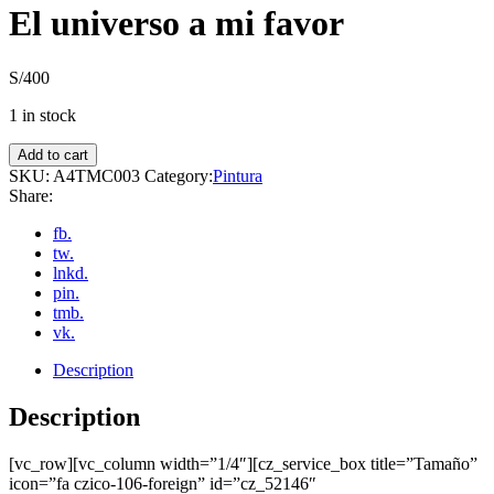
El universo a mi favor
S/
400
1 in stock
Add to cart
SKU:
A4TMC003
Category:
Pintura
Share:
fb.
tw.
lnkd.
pin.
tmb.
vk.
Description
Description
[vc_row][vc_column width=”1/4″][cz_service_box title=”Tamaño”
icon=”fa czico-106-foreign” id=”cz_52146″