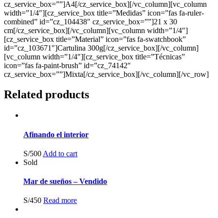
cz_service_box=””]A4[/cz_service_box][/vc_column][vc_column
width=”1/4″][cz_service_box title=”Medidas” icon=”fas fa-ruler-
combined” id=”cz_104438″ cz_service_box=””]
21 x 30
cm
[/cz_service_box][/vc_column][vc_column width=”1/4″]
[cz_service_box title=”Material” icon=”fas fa-swatchbook”
id=”cz_103671″]Cartulina 300g[/cz_service_box][/vc_column]
[vc_column width=”1/4″][cz_service_box title=”Técnicas”
icon=”fas fa-paint-brush” id=”cz_74142″
cz_service_box=””]Mixta[/cz_service_box][/vc_column][/vc_row]
Related products
Afinando el interior
S/
500
Add to cart
Sold
Mar de sueños – Vendido
S/
450
Read more