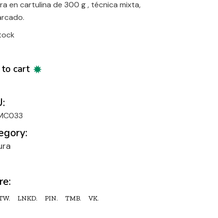
ra en cartulina de 300 g , técnica mixta,
rcado.
stock
to cart
:
MC033
egory:
ura
re:
TW.
LNKD.
PIN.
TMB.
VK.