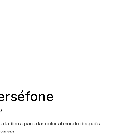
erséfone
0
 a la tierra para dar color al mundo después
nvierno.