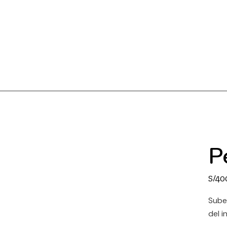
P
S/
40
Sube
del i