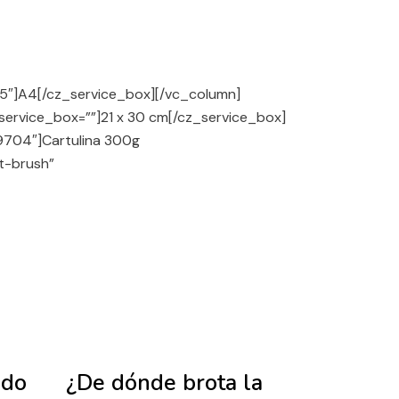
05″]A4[/cz_service_box][/vc_column]
service_box=””]
21 x 30 cm
[/cz_service_box]
79704″]Cartulina 300g
nt-brush”
old
ido
¿De dónde brota la