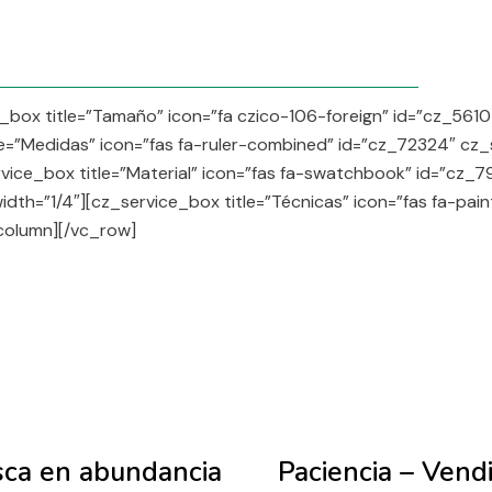
_box title=”Tamaño” icon=”fa czico-106-foreign” id=”cz_561
le=”Medidas” icon=”fas fa-ruler-combined” id=”cz_72324″ cz_
vice_box title=”Material” icon=”fas fa-swatchbook” id=”cz_
dth=”1/4″][cz_service_box title=”Técnicas” icon=”fas fa-pai
column][/vc_row]
S
sca en abundancia
Paciencia – Vend