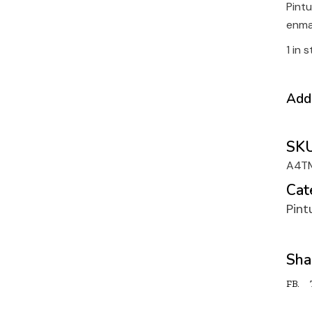
Pintu
enma
1 in 
Add 
SKU
A4T
Cat
Pint
Sha
FB.