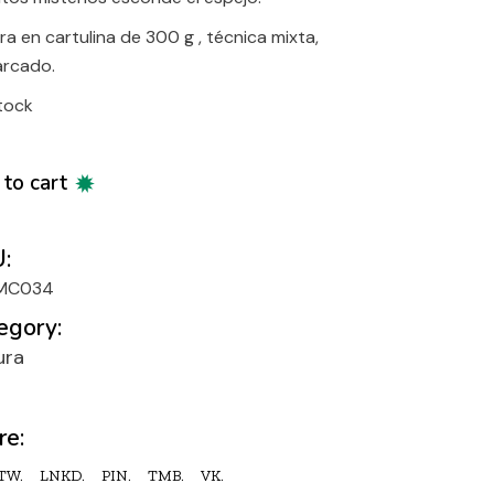
ra en cartulina de 300 g , técnica mixta,
rcado.
stock
to cart
:
MC034
egory:
ura
re:
TW.
LNKD.
PIN.
TMB.
VK.