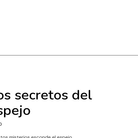
os secretos del
spejo
0
tos misterios esconde el espejo.