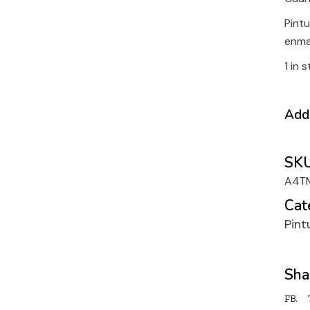
Pintu
enma
1 in 
Add 
SKU
A4T
Cat
Pint
Sha
FB.