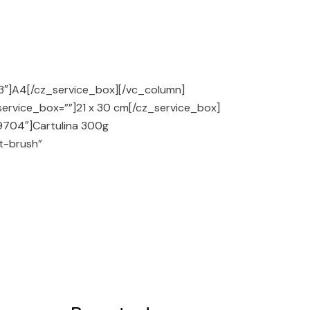
53″]A4[/cz_service_box][/vc_column]
service_box=””]
21 x 30 cm
[/cz_service_box]
79704″]Cartulina 300g
nt-brush”