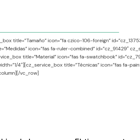
_box title=”Tamaño” icon=”fa czico-106-foreign” id=”cz_137
le=”Medidas” icon=”fas fa-ruler-combined” id=”cz_91429″ cz_
vice_box title=”Material” icon=”fas fa-swatchbook” id=”cz_
dth=”1/4″][cz_service_box title=”Técnicas” icon=”fas fa-pai
column][/vc_row]