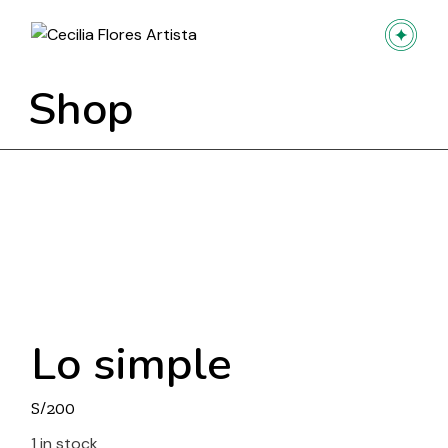
Skip
to
the
content
Shop
Lo simple
S/
200
1 in stock