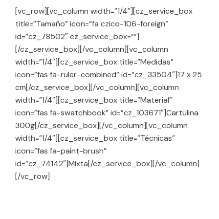
[vc_row][vc_column width=”1/4″][cz_service_box
title=”Tamaño” icon=”fa czico-106-foreign”
id=”cz_78502″ cz_service_box=””]
[/cz_service_box][/vc_column][vc_column
width=”1/4″][cz_service_box title=”Medidas”
icon=”fas fa-ruler-combined” id=”cz_33504″]
17 x 25
cm
[/cz_service_box][/vc_column][vc_column
width=”1/4″][cz_service_box title=”Material”
icon=”fas fa-swatchbook” id=”cz_103671″]Cartulina
300g[/cz_service_box][/vc_column][vc_column
width=”1/4″][cz_service_box title=”Técnicas”
icon=”fas fa-paint-brush”
id=”cz_74142″]Mixta[/cz_service_box][/vc_column]
[/vc_row]