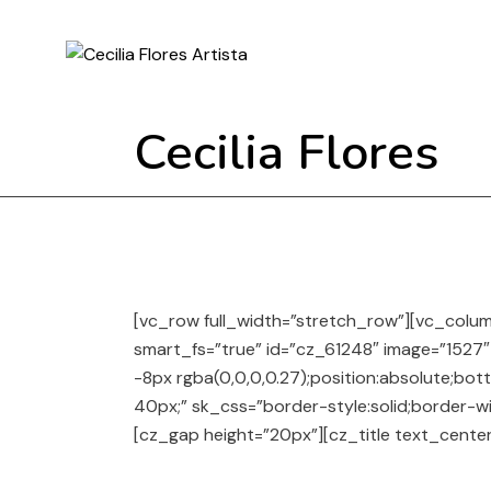
Skip
to
the
content
Cecilia Flores
[vc_row full_width=”stretch_row”][vc_colum
smart_fs=”true” id=”cz_61248″ image=”1527
-8px rgba(0,0,0,0.27);position:absolute;bo
40px;” sk_css=”border-style:solid;border-w
[cz_gap height=”20px”][cz_title text_center