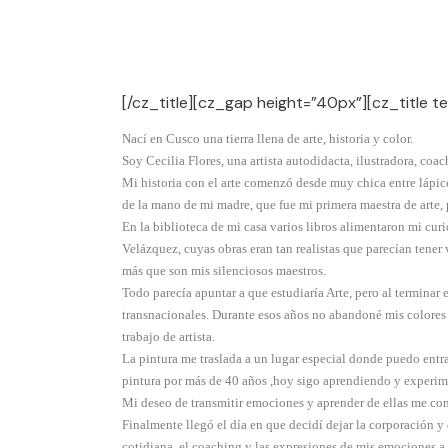
[/cz_title][cz_gap height=”40px”][cz_title t
Nací en Cusco una tierra llena de arte, historia y color.
Soy Cecilia Flores, una artista autodidacta, ilustradora, coa
Mi historia con el arte comenzó desde muy chica entre lápice
de la mano de mi madre, que fue mi primera maestra de arte, p
En la biblioteca de mi casa varios libros alimentaron mi cu
Velázquez, cuyas obras eran tan realistas que parecían tener
más que son mis silenciosos maestros.
Todo parecía apuntar a que estudiaría Arte, pero al terminar
transnacionales. Durante esos años no abandoné mis colores 
trabajo de artista.
La pintura me traslada a un lugar especial donde puedo entra
pintura por más de 40 años ,hoy sigo aprendiendo y experim
Mi deseo de transmitir emociones y aprender de ellas me c
Finalmente llegó el día en que decidí dejar la corporación y
cotidiana, el coaching y las expresiones de mis emociones a