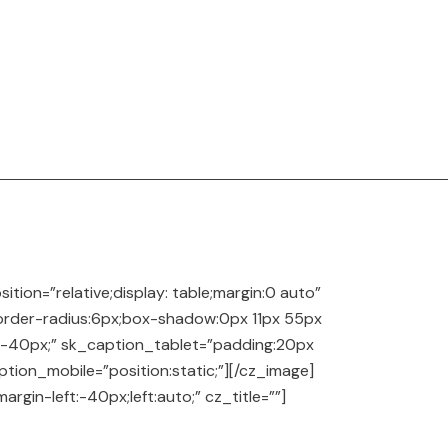
on=”relative;display: table;margin:0 auto”
border-radius:6px;box-shadow:0px 11px 55px
t:-40px;” sk_caption_tablet=”padding:20px
ion_mobile=”position:static;”][/cz_image]
gin-left:-40px;left:auto;” cz_title=””]