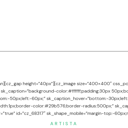
n][cz_gap height=”40px”][cz_image size=”400×400″ css_positi
″ sk_caption=”background-color:#ffffff;padding:30px 50px;
ttom:-50px;left:-60px;” sk_caption_hover=”bottom:-30px;lef
idth:1px;border-color:#29b576;border-radius:500px;” sk_capt
=”true” id=”cz_68317″ sk_shape_mobile=”margin-top:-60px;mar
ARTISTA