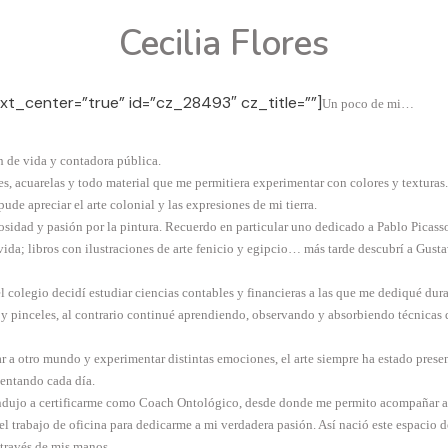
Cecilia Flores
ext_center=”true” id=”cz_28493″ cz_title=””]
Un poco de mi…
ch de vida y contadora pública.
s, acuarelas y todo material que me permitiera experimentar con colores y texturas
ude apreciar el arte colonial y las expresiones de mi tierra.
riosidad y pasión por la pintura. Recuerdo en particular uno dedicado a Pablo Picas
 vida; libros con ilustraciones de arte fenicio y egipcio… más tarde descubrí a Gu
 el colegio decidí estudiar ciencias contables y financieras a las que me dediqué du
y pinceles, al contrario continué aprendiendo, observando y absorbiendo técnicas 
r a otro mundo y experimentar distintas emociones, el arte siempre ha estado presen
entando cada día.
ondujo a certificarme como Coach Ontológico, desde donde me permito acompañar a 
 el trabajo de oficina para dedicarme a mi verdadera pasión. Así nació este espacio
 través de mis manos.